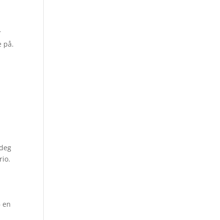
r
e på.
 deg
rio.
– en