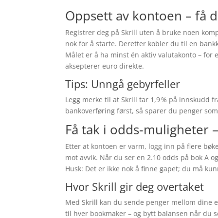
Oppsett av kontoen – få 
Registrer deg på Skrill uten å bruke noen kompli
nok for å starte. Deretter kobler du til en bank
Målet er å ha minst én aktiv valutakonto – for
aksepterer euro direkte.
Tips: Unngå gebyrfeller
Legg merke til at Skrill tar 1,9 % på innskudd 
bankoverføring først, så sparer du penger som e
Få tak i odds‑muligheter 
Etter at kontoen er varm, logg inn på flere bøk
mot avvik. Når du ser en 2.10 odds på bok A og
Husk: Det er ikke nok å finne gapet; du må ku
Hvor Skrill gir deg overtaket
Med Skrill kan du sende penger mellom dine e
til hver bookmaker – og bytt balansen når du 