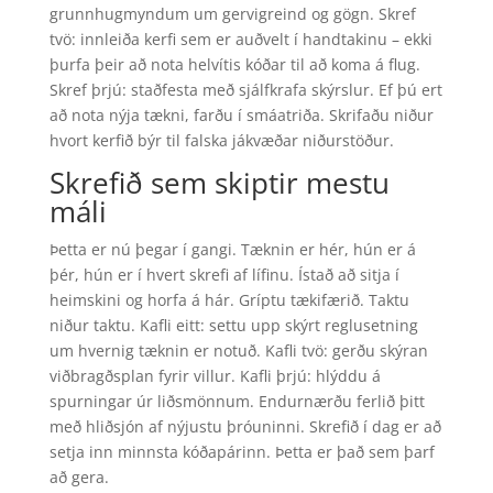
grunnhugmyndum um gervigreind og gögn. Skref
tvö: innleiða kerfi sem er auðvelt í handtakinu – ekki
þurfa þeir að nota helvítis kóðar til að koma á flug.
Skref þrjú: staðfesta með sjálfkrafa skýrslur. Ef þú ert
að nota nýja tækni, farðu í smáatriða. Skrifaðu niður
hvort kerfið býr til falska jákvæðar niðurstöður.
Skrefið sem skiptir mestu
máli
Þetta er nú þegar í gangi. Tæknin er hér, hún er á
þér, hún er í hvert skrefi af lífinu. Ístað að sitja í
heimskini og horfa á hár. Gríptu tækifærið. Taktu
niður taktu. Kafli eitt: settu upp skýrt reglusetning
um hvernig tæknin er notuð. Kafli tvö: gerðu skýran
viðbragðsplan fyrir villur. Kafli þrjú: hlýddu á
spurningar úr liðsmönnum. Endurnærðu ferlið þitt
með hliðsjón af nýjustu þróuninni. Skrefið í dag er að
setja inn minnsta kóðapárinn. Þetta er það sem þarf
að gera.