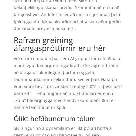
sem dómari þarf að vinna með. Skortur á
tækniþekkingu skapar óreiðu. Skammtímaðferð á að
bregðast við. Andi ferins er að missa stjórnina í þeim
fjölda gömlu flókna ákvörðunarhátta sem áður gerðu
dómana til áreynslulausa ferli.
Rafræn greining –
áfangaspróttirnir eru hér
Við erum í tímabili þar sem AI grípur fram í hliðina á
mannlegu dómargreiningarkrafti. Gervigreind kann
að draga úr ólínulegum þörfum og gefa
rauntímaútkomur í sekúndum. Svo er það. Hafa þú
einu sinni heyrt um „instant replay 2.0“? Til þess þarf
bara eitt – rétta hugbúnaðinn. Ef dómari er enn í
„kúlu“ hliðarglugga með handvirkum blaðsíður, er
hann á leiðinni út úr spili.
Ólíkt hefðbundnum tólum
Skilningurinn á dýnamíkum er líkt því að horfa á
tækni eins og óskraðu hljómsveitu. Þú sérð