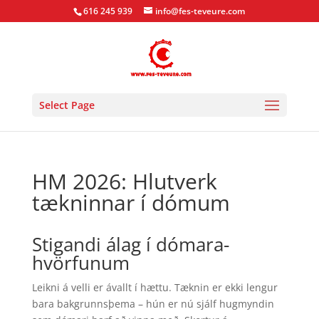
616 245 939
info@fes-teveure.com
Select Page
HM 2026: Hlutverk
tækninnar í dómum
Stigandi álag í dómara­
hvörfunum
Leikni á velli er ávallt í hættu. Tæknin er ekki lengur
bara bakgrunnsþema – hún er nú sjálf hugmyndin