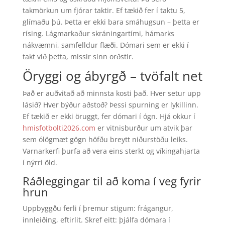
takmörkun um fjórar taktir. Ef tækið fer í taktu 5,
glímaðu þú. Þetta er ekki bara smáhugsun – þetta er
rísing. Lágmarkaður skráningartími, hámarks
nákvæmni, samfelldur flæði. Dómari sem er ekki í
takt við þetta, missir sinn orðstír.
Öryggi og ábyrgð – tvöfalt net
Það er auðvitað að minnsta kosti það. Hver setur upp
lásið? Hver býður aðstoð? Þessi spurning er lykillinn.
Ef tækið er ekki öruggt, fer dómari í ógn. Hjá okkur í
hmisfotbolti2026.com
er vitnisburður um atvik þar
sem ólögmæt gögn höfðu breytt niðurstöðu leiks.
Varnarkerfi þurfa að vera eins sterkt og víkingahjarta
í nýrri öld.
Ráðleggingar til að koma í veg fyrir
hrun
Uppbyggðu ferli í þremur stigum: frágangur,
innleiðing, eftirlit. Skref eitt: þjálfa dómara í